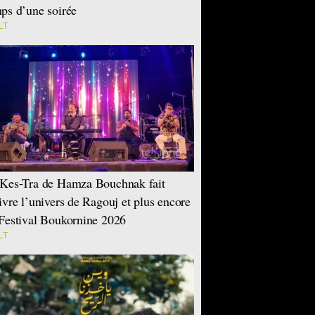
ps d’une soirée
LT
Kes-Tra de Hamza Bouchnak fait
ivre l’univers de Ragouj et plus encore
Festival Boukornine 2026
LT