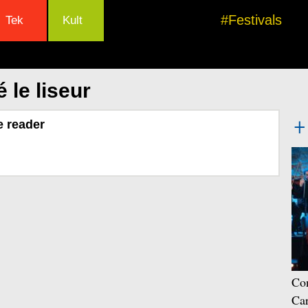
#Festivals
Tek
Kult
 le liseur
e reader
Con
Car