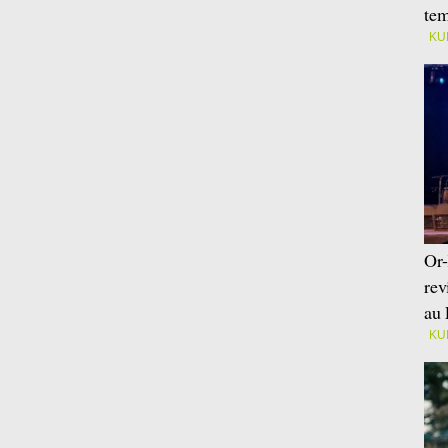
tem
KU
Or-
rev
au 
KU