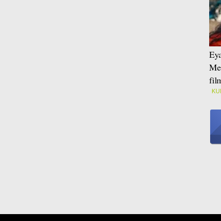
Eya
Mei
fi
KU