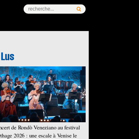
cert de Rondò Veneziano au festival
thage 2026 : une escale à Venise le