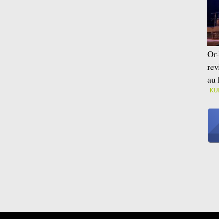
Or-
rev
au 
KU