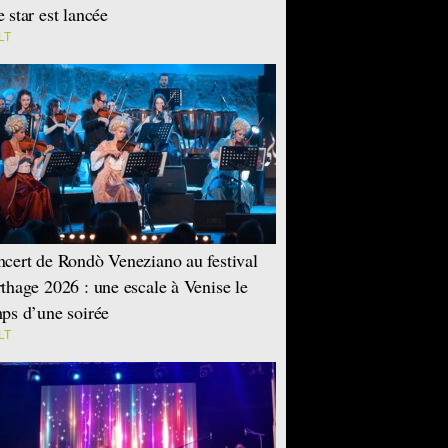
 star est lancée
LT
cert de Rondò Veneziano au festival
thage 2026 : une escale à Venise le
ps d’une soirée
LT