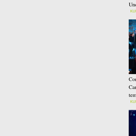
Une
KU
Con
Car
tem
KU