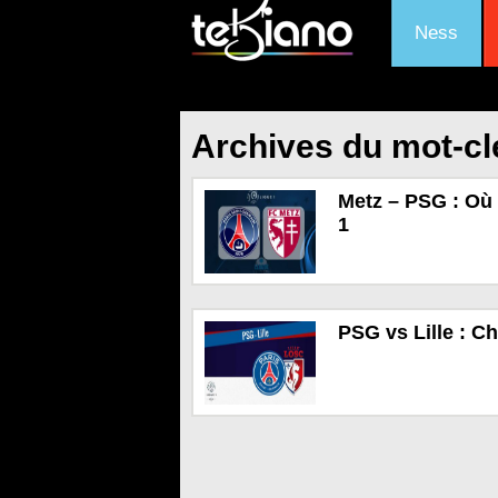
Ness
Archives du mot-cl
Metz – PSG : Où 
1
PSG vs Lille : C