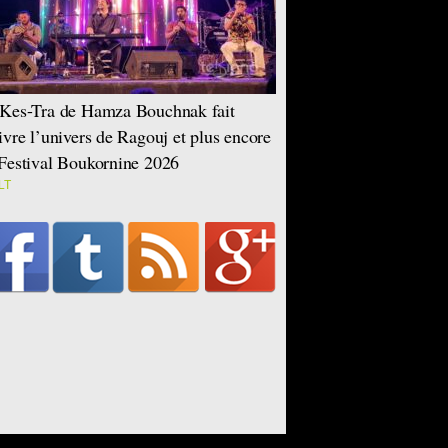
Kes-Tra de Hamza Bouchnak fait
ivre l’univers de Ragouj et plus encore
Festival Boukornine 2026
LT