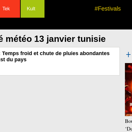
#Festivals
Tek
Kult
 météo 13 janvier tunisie
: Temps froid et chute de pluies abondantes
Est du pays
Bou
‘Do