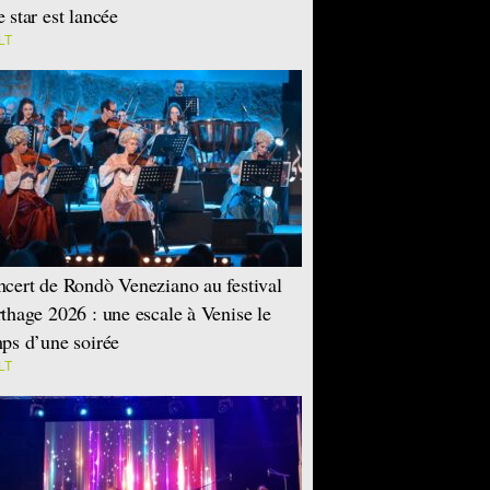
 star est lancée
LT
cert de Rondò Veneziano au festival
thage 2026 : une escale à Venise le
ps d’une soirée
LT