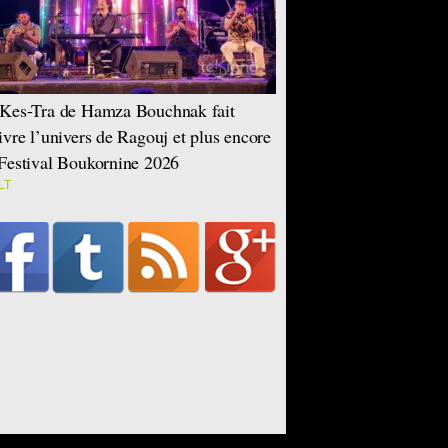
Kes-Tra de Hamza Bouchnak fait
ivre l’univers de Ragouj et plus encore
Festival Boukornine 2026
LT