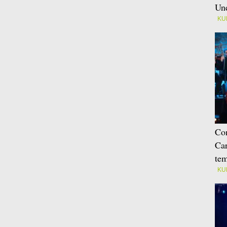
Une
KU
Con
Car
tem
KU