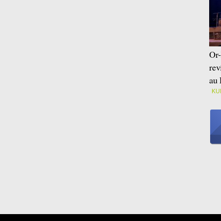
Or-
rev
au 
KU