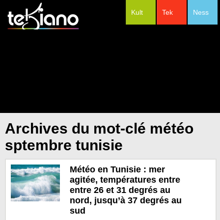
Kult
Tek
Ness
#Festivals
Archives du mot-clé météo
sptembre tunisie
Météo en Tunisie : mer
agitée, températures entre
entre 26 et 31 degrés au
nord, jusqu’à 37 degrés au
sud