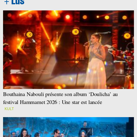
Bouthaina Nabouli présente son album ‘Doulicha’ au
festival Hammamet 2026 : Une star est lancée
KULT