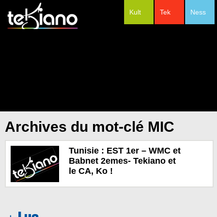
Kult
Tek
Ness
#Festivals
Archives du mot-clé MIC
Tunisie : EST 1er – WMC et
Babnet 2emes- Tekiano et
le CA, Ko !