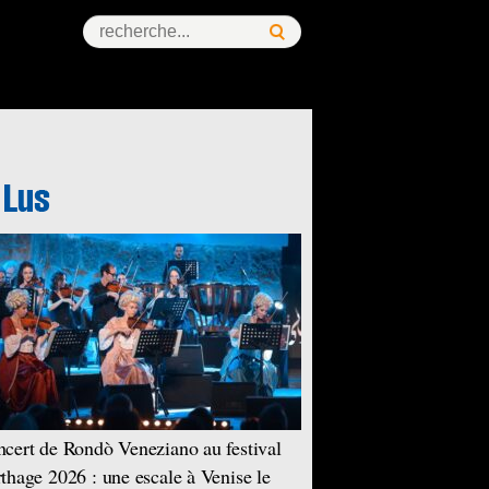
cert de Rondò Veneziano au festival
thage 2026 : une escale à Venise le