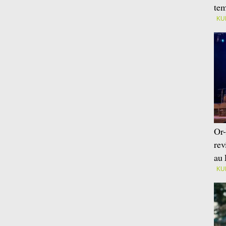
tem
KU
Or-
rev
au 
KU