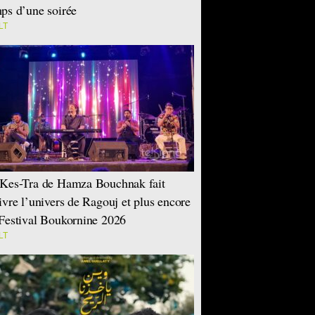
ps d’une soirée
LT
Kes-Tra de Hamza Bouchnak fait
ivre l’univers de Ragouj et plus encore
Festival Boukornine 2026
LT