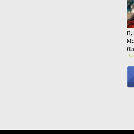
Eya
Mei
fi
KU