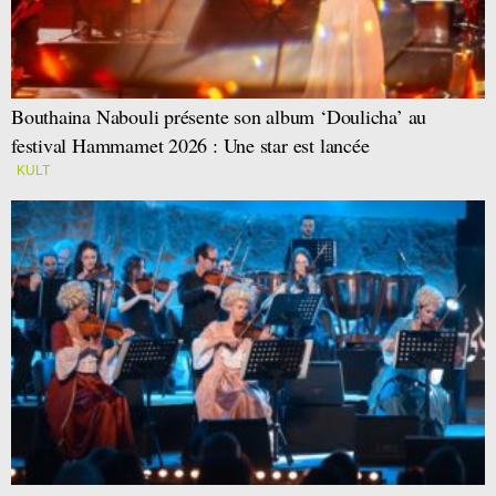
Bouthaina Nabouli présente son album ‘Doulicha’ au
festival Hammamet 2026 : Une star est lancée
KULT