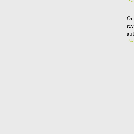
KU
Or-
rev
au 
KU