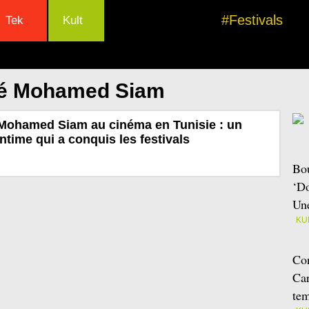
#Festivals
Tek
Kult
lé Mohamed Siam
 Mohamed Siam au cinéma en Tunisie : un
ntime qui a conquis les festivals
Bou
‘Do
Une
KU
Con
Car
tem