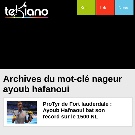
Kult
Tek
Ness
#Festivals
Archives du mot-clé nageur
ayoub hafanoui
ProTyr de Fort lauderdale :
Ayoub Hafnaoui bat son
record sur le 1500 NL