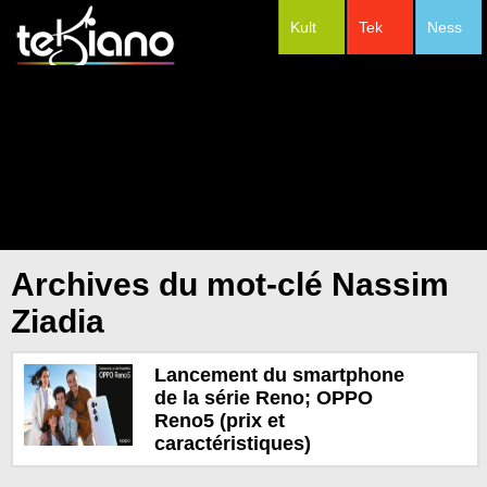
Kult
Tek
Ness
#Festivals
Archives du mot-clé Nassim
Ziadia
Lancement du smartphone
de la série Reno; OPPO
Reno5 (prix et
caractéristiques)