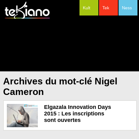
Kult
Tek
Ness
#Festivals
Archives du mot-clé Nigel
Cameron
Elgazala Innovation Days
2015 : Les inscriptions
sont ouvertes