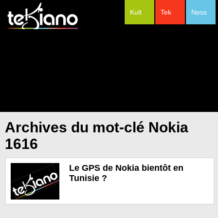
Kult
Tek
Ness
#Festivals
Archives du mot-clé Nokia
1616
Le GPS de Nokia bientôt en
Tunisie ?