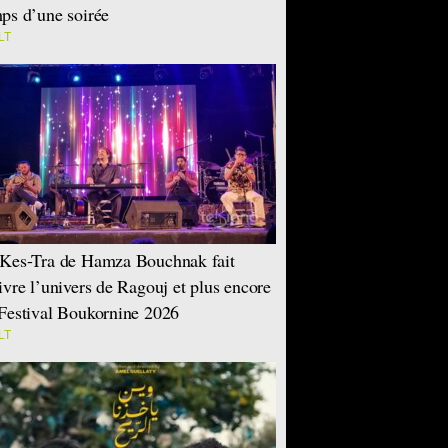
ps d’une soirée
LT
Kes-Tra de Hamza Bouchnak fait
ivre l’univers de Ragouj et plus encore
Festival Boukornine 2026
LT