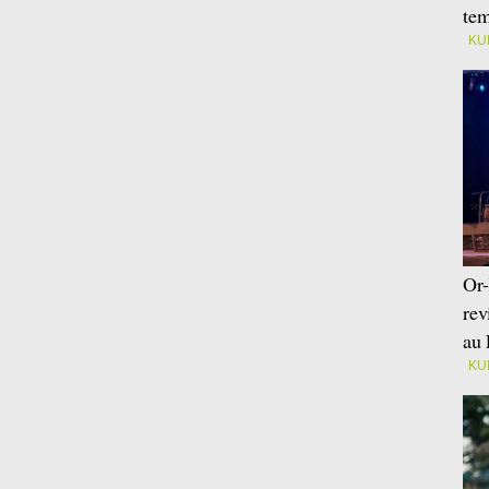
tem
KU
Or-
rev
au 
KU