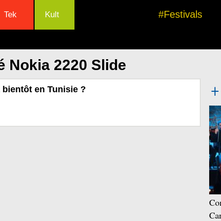
#Festivals
Tek
Kult
é Nokia 2220 Slide
bientôt en Tunisie ?
Con
Car