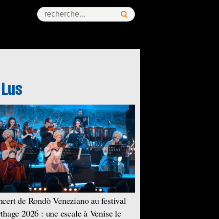
cert de Rondò Veneziano au festival
thage 2026 : une escale à Venise le