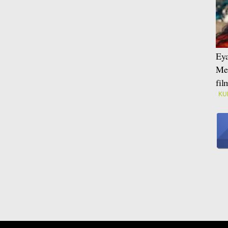
Eya
Mei
fi
KU