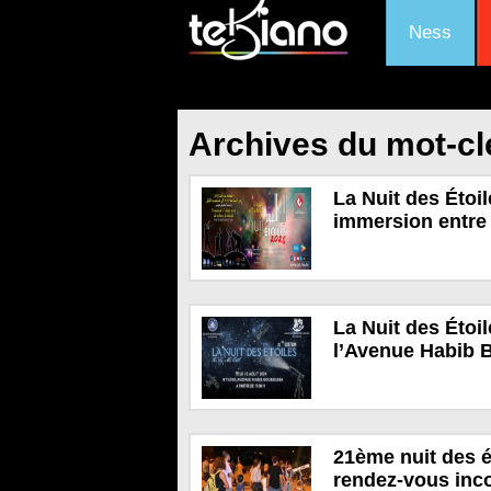
Ness
Archives du mot-clé
La Nuit des Étoil
immersion entre c
La Nuit des Étoil
l’Avenue Habib 
21ème nuit des ét
rendez-vous incon