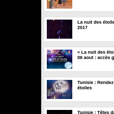
La nuit des étoil
2017
« La nuit des éto
08 aout : accès g
Tunisie : Rendez
étoiles
Tunisie : Têtes d