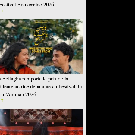
Festival Boukornine 2026
LT
 Bellagha remporte le prix de la
lleure actrice débutante au Festival du
lm d’Amman 2026
LT