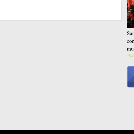
Sam
con
mus
KU