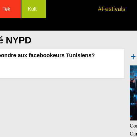
#Festivals
Tek
Kult
lé NYPD
épondre aux facebookeurs Tunisiens?
Con
Car