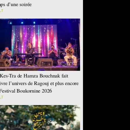
ps d’une soirée
LT
Kes-Tra de Hamza Bouchnak fait
ivre l’univers de Ragouj et plus encore
Festival Boukornine 2026
LT