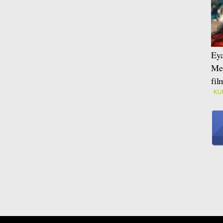
Eya
Mei
fi
KU