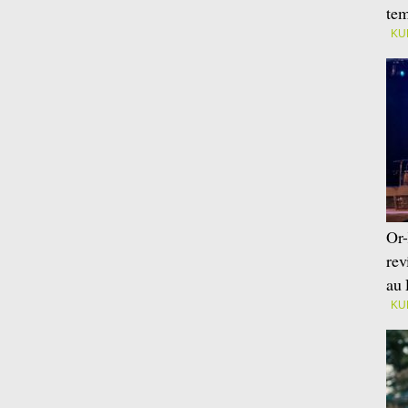
tem
KU
Or-
rev
au 
KU