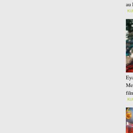
au 
KU
Eya
Mei
fi
KU