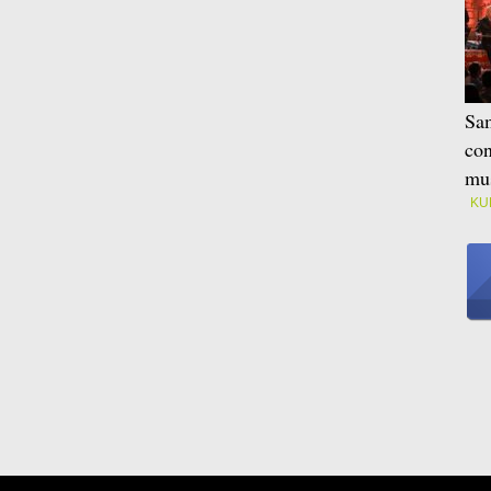
Sam
con
mus
KU