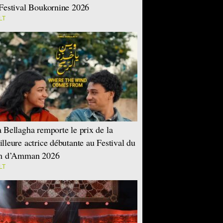
Festival Boukornine 2026
LT
 Bellagha remporte le prix de la
lleure actrice débutante au Festival du
lm d’Amman 2026
LT