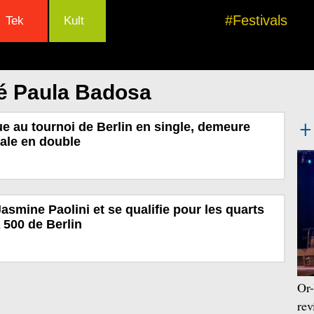
#Festivals
Tek
Kult
lé Paula Badosa
e au tournoi de Berlin en single, demeure
nale en double
asmine Paolini et se qualifie pour les quarts
 500 de Berlin
Or-
rev