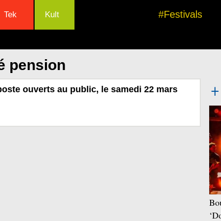
#Festivals
Tek
Kult
é pension
oste ouverts au public, le samedi 22 mars
Bou
‘Do