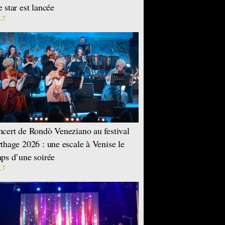
 star est lancée
LT
cert de Rondò Veneziano au festival
thage 2026 : une escale à Venise le
ps d’une soirée
LT