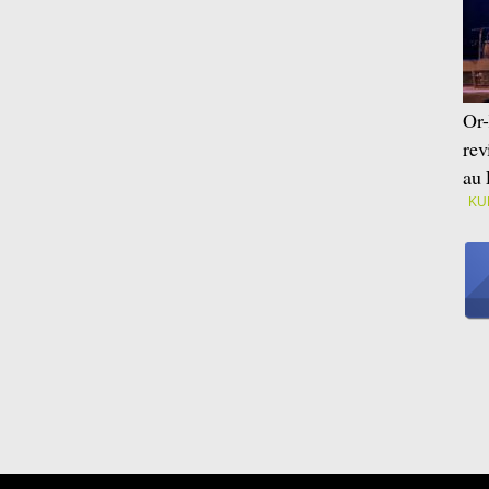
Or-
rev
au 
KU