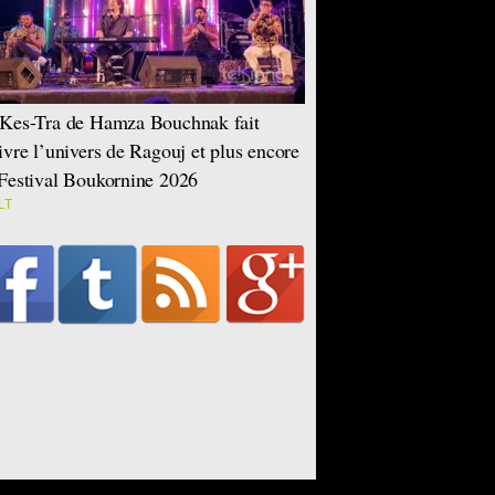
Kes-Tra de Hamza Bouchnak fait
ivre l’univers de Ragouj et plus encore
Festival Boukornine 2026
LT