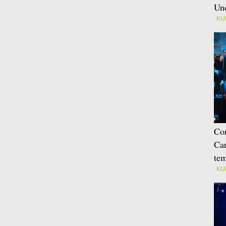
Une
KU
Con
Car
tem
KU