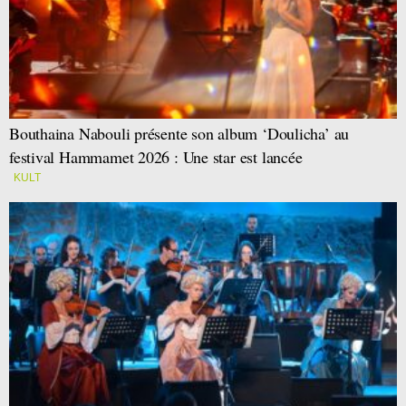
Bouthaina Nabouli présente son album ‘Doulicha’ au
festival Hammamet 2026 : Une star est lancée
KULT