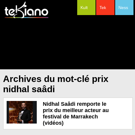
Kult
Tek
Ness
#Festivals
Archives du mot-clé prix
nidhal saâdi
Nidhal Saâdi remporte le
prix du meilleur acteur au
festival de Marrakech
(vidéos)