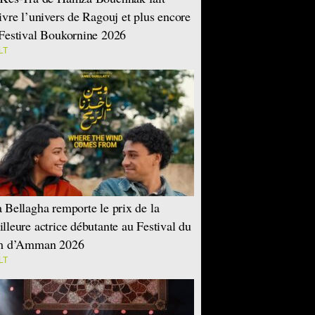
ivre l’univers de Ragouj et plus encore
Festival Boukornine 2026
LT
 Bellagha remporte le prix de la
lleure actrice débutante au Festival du
lm d’Amman 2026
LT