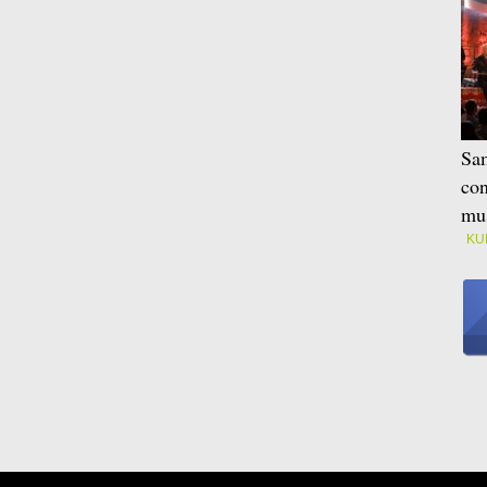
Sam
con
mus
KU