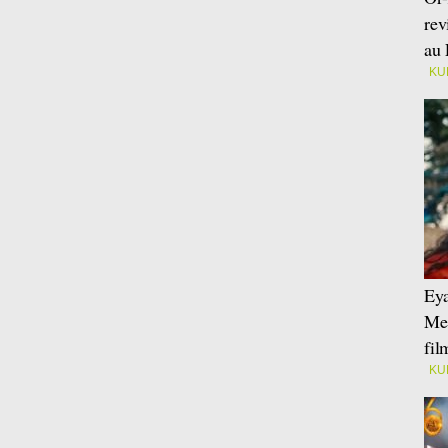
rev
au 
KU
Eya
Mei
fi
KU