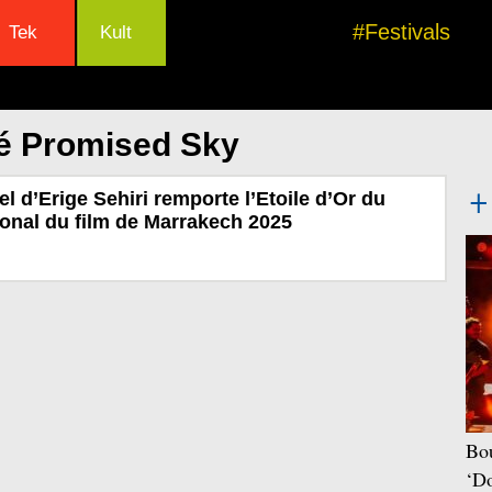
#Festivals
Tek
Kult
lé Promised Sky
el d’Erige Sehiri remporte l’Etoile d’Or du
tional du film de Marrakech 2025
Bou
‘Do