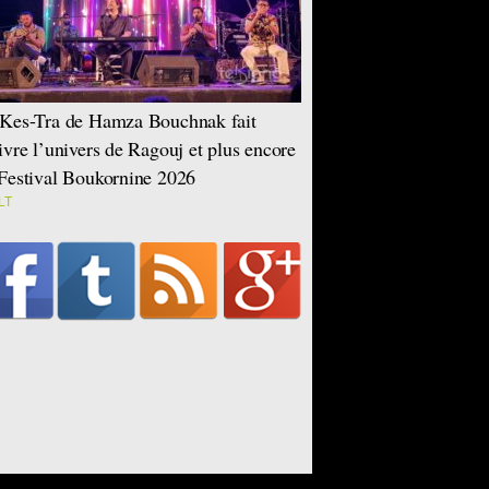
Kes-Tra de Hamza Bouchnak fait
ivre l’univers de Ragouj et plus encore
Festival Boukornine 2026
LT