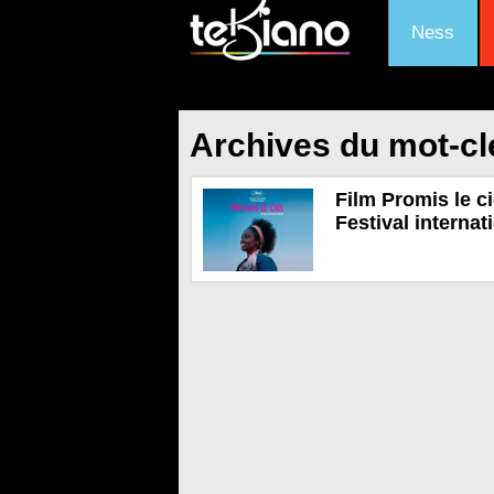
Ness
Archives du mot-c
Film Promis le ci
Festival interna