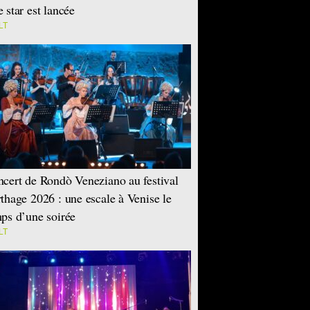
 star est lancée
LT
cert de Rondò Veneziano au festival
thage 2026 : une escale à Venise le
ps d’une soirée
LT