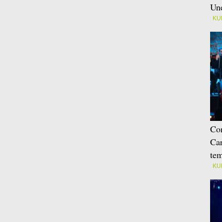
Une
KU
Con
Car
tem
KU