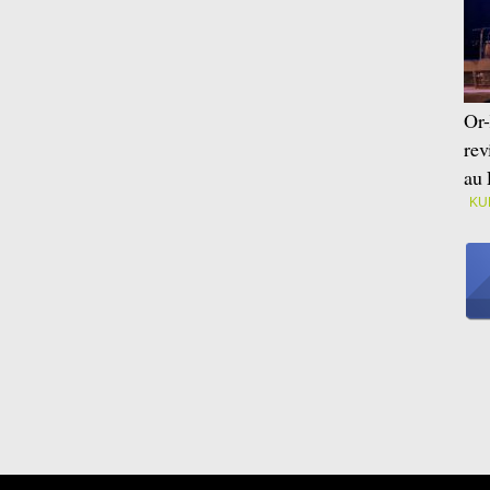
Or-
rev
au 
KU