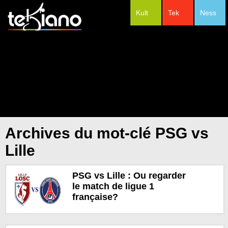
Kult
Tek
Ness
#Festivals
Archives du mot-clé PSG vs
Lille
PSG vs Lille : Ou regarder
le match de ligue 1
française?