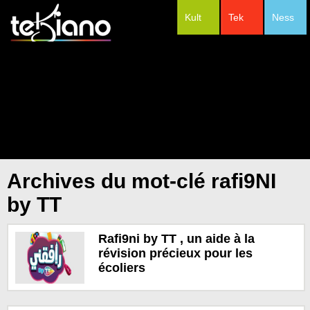
Kult
Tek
Ness
#Festivals
Archives du mot-clé rafi9NI
by TT
Rafi9ni by TT , un aide à la
révision précieux pour les
écoliers