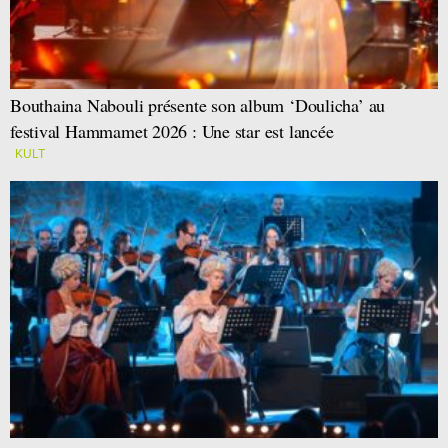
Bouthaina Nabouli présente son album ‘Doulicha’ au
festival Hammamet 2026 : Une star est lancée
KULT