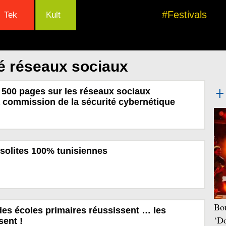
#Festivals
Tek
Kult
é réseaux sociaux
e 500 pages sur les réseaux sociaux
a commission de la sécurité cybernétique
nsolites 100% tunisiennes
Bou
des écoles primaires réussissent … les
‘Do
sent !