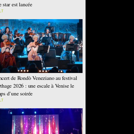
 star est lancée
LT
cert de Rondò Veneziano au festival
thage 2026 : une escale à Venise le
ps d’une soirée
LT