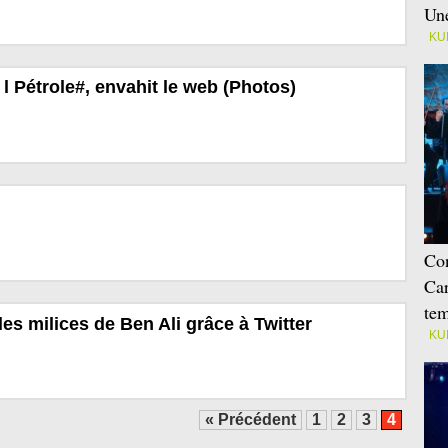
Une
KU
l Pétrole#, envahit le web (Photos)
Con
Car
tem
es milices de Ben Ali grâce à Twitter
KU
« Précédent
1
2
3
4