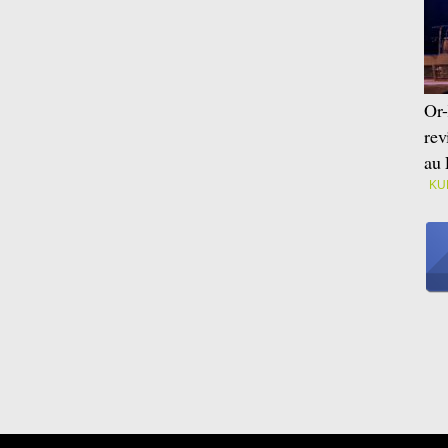
Or-
rev
au 
KU