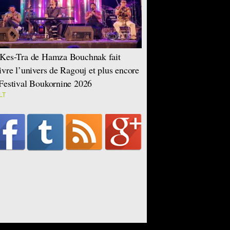
Kes-Tra de Hamza Bouchnak fait
ivre l’univers de Ragouj et plus encore
Festival Boukornine 2026
LT