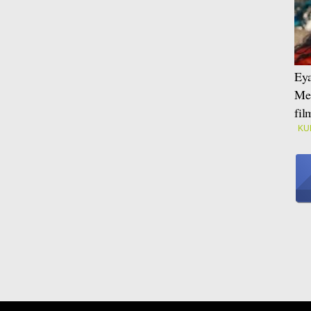
Eya
Mei
fi
KU