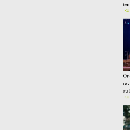
tem
KU
Or-
rev
au 
KU