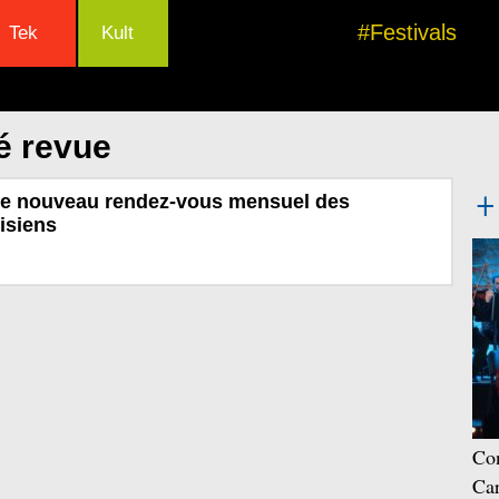
#Festivals
Tek
Kult
é revue
 le nouveau rendez-vous mensuel des
isiens
Con
Car