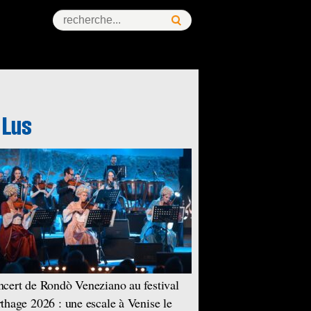
cert de Rondò Veneziano au festival
thage 2026 : une escale à Venise le