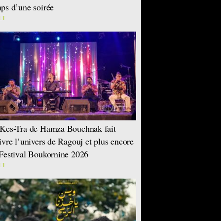
ps d’une soirée
LT
Kes-Tra de Hamza Bouchnak fait
ivre l’univers de Ragouj et plus encore
Festival Boukornine 2026
LT