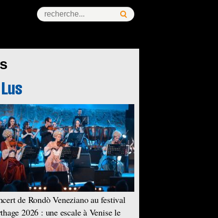
is
cert de Rondò Veneziano au festival
thage 2026 : une escale à Venise le