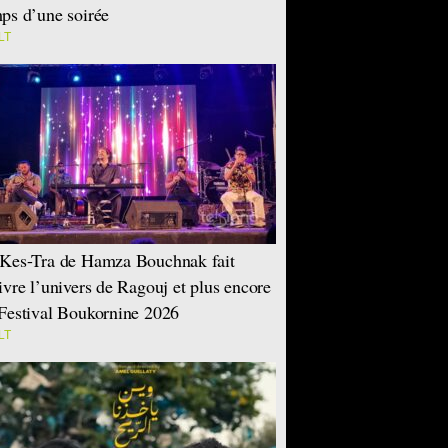
ps d’une soirée
LT
Kes-Tra de Hamza Bouchnak fait
ivre l’univers de Ragouj et plus encore
Festival Boukornine 2026
LT