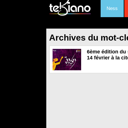
Ness
Archives du mot-clé
6ème édition du 
14 février à la ci