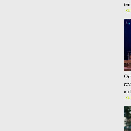
tem
KU
Or-
rev
au 
KU