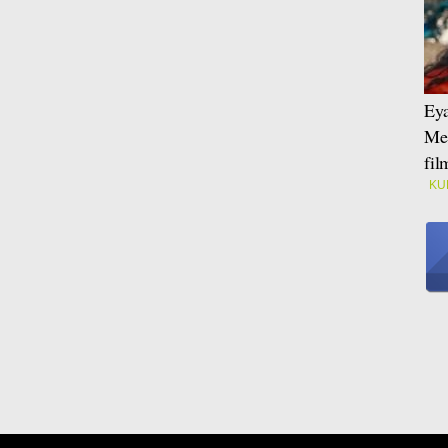
Eya
Mei
fi
KU