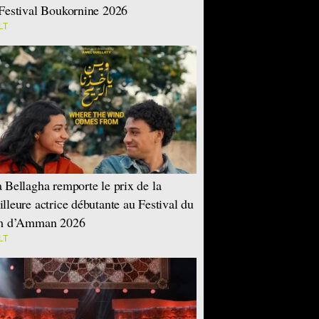
Festival Boukornine 2026
LT
 Bellagha remporte le prix de la
lleure actrice débutante au Festival du
lm d’Amman 2026
LT