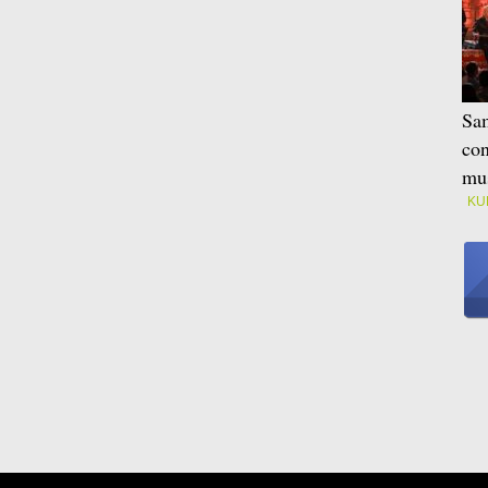
Sam
con
mus
KU