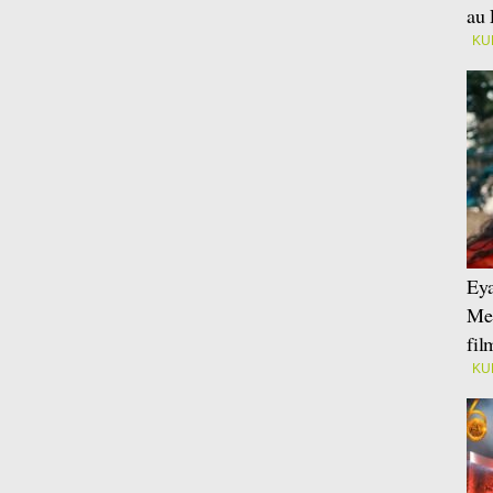
au 
KU
Eya
Mei
fi
KU