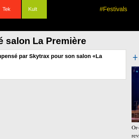
#Festivals
Tek
Kult
é salon La Première
mpensé par Skytrax pour son salon «La
Or-
rev