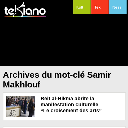
Kult
Tek
Ness
#Festivals
Archives du mot-clé Samir
Makhlouf
Beit al-Hikma abrite la
manifestation culturelle
“Le croisement des arts”