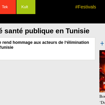
#Festivals
Tek
Kult
é santé publique en Tunisie
e rend hommage aux acteurs de l’élimination
Tunisie
Bou
‘Do