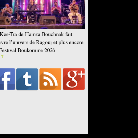
Kes-Tra de Hamza Bouchnak fait
ivre l’univers de Ragouj et plus encore
Festival Boukornine 2026
LT