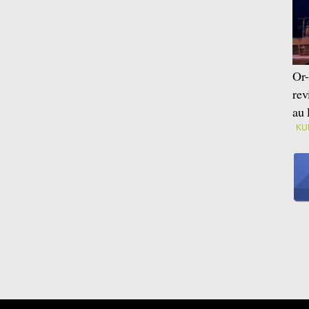
Or-
rev
au 
KU