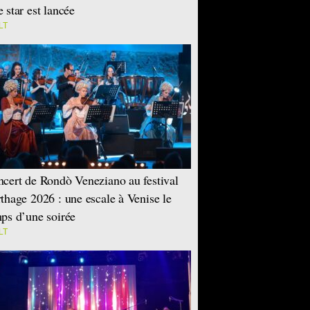
 star est lancée
LT
cert de Rondò Veneziano au festival
thage 2026 : une escale à Venise le
ps d’une soirée
LT