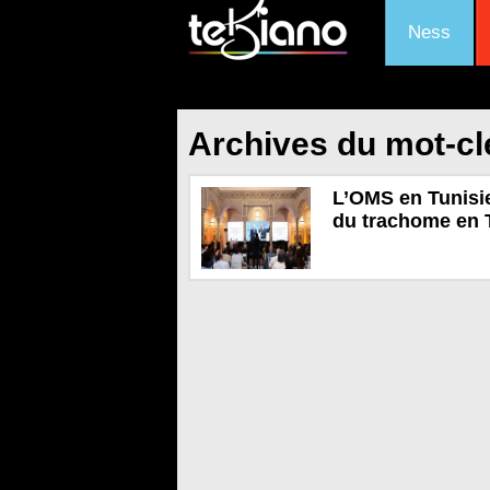
Ness
Archives du mot-cl
L’OMS en Tunisi
du trachome en 