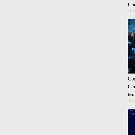
Une
KU
Con
Car
tem
KU