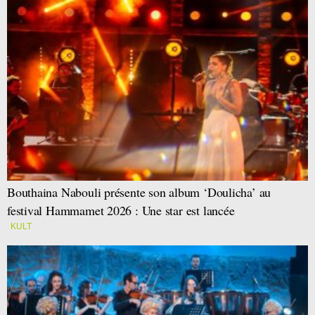
Bouthaina Nabouli présente son album ‘Doulicha’ au
festival Hammamet 2026 : Une star est lancée
KULT