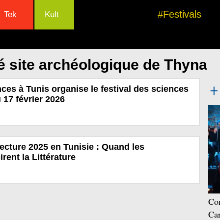
#Festivals
Tek
Kult
é site archéologique de Thyna
nces à Tunis organise le festival des sciences
 17 février 2026
Lecture 2025 en Tunisie : Quand les
rent la Littérature
Con
Car