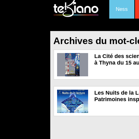
Ness
Archives du mot-cl
La Cité des scie
à Thyna du 15 au
Les Nuits de la 
Patrimoines inspi