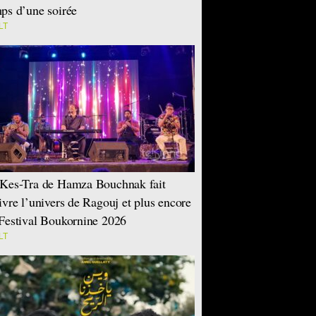
ps d’une soirée
LT
Kes-Tra de Hamza Bouchnak fait
ivre l’univers de Ragouj et plus encore
Festival Boukornine 2026
LT