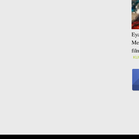
Eya
Mei
fi
KU