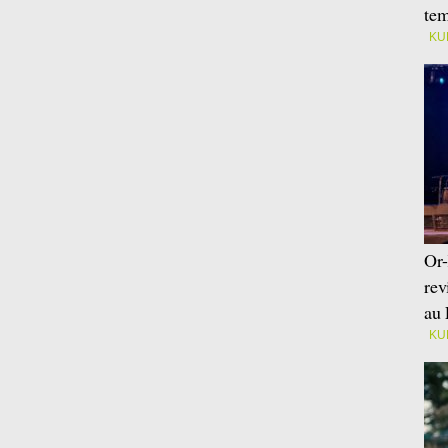
tem
KU
Or-
rev
au 
KU