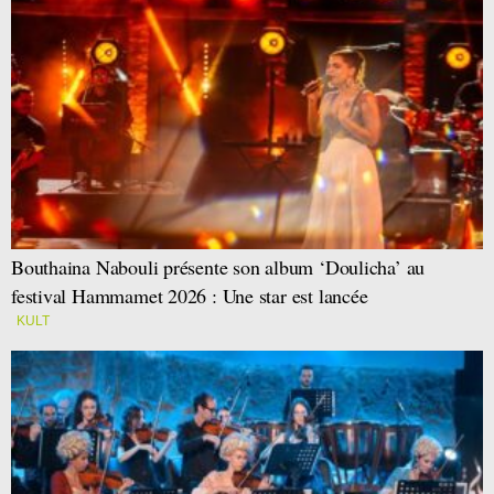
Bouthaina Nabouli présente son album ‘Doulicha’ au
festival Hammamet 2026 : Une star est lancée
KULT