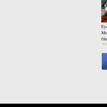
Eya
Mei
fi
KU