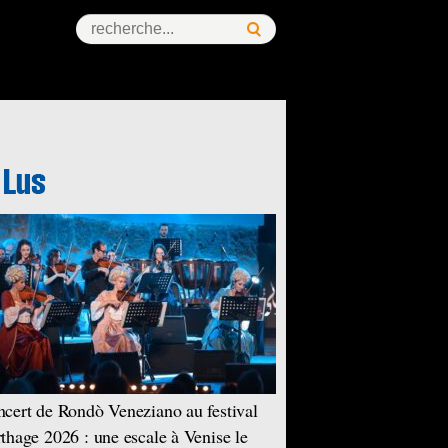
cert de Rondò Veneziano au festival
thage 2026 : une escale à Venise le