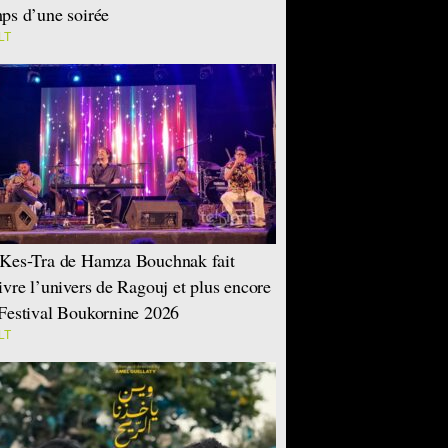
ps d’une soirée
LT
Kes-Tra de Hamza Bouchnak fait
ivre l’univers de Ragouj et plus encore
Festival Boukornine 2026
LT