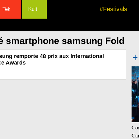
#Festivals
Tek
Kult
lé smartphone samsung Fold
ung remporte 48 prix aux International
ce Awards
Con
Car