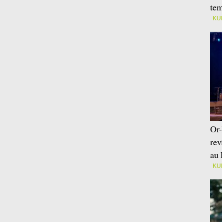
tem
KU
Or-
rev
au 
KU