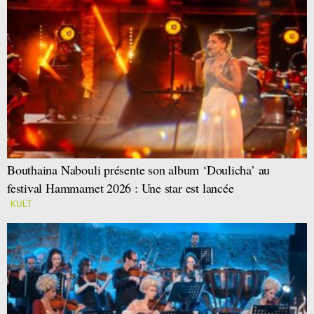
Bouthaina Nabouli présente son album ‘Doulicha’ au
festival Hammamet 2026 : Une star est lancée
KULT