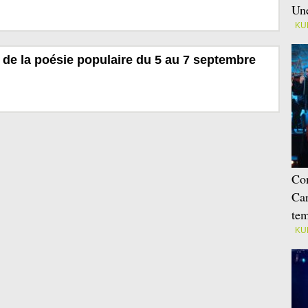
Une
KU
de la poésie populaire du 5 au 7 septembre
Con
Car
tem
KU