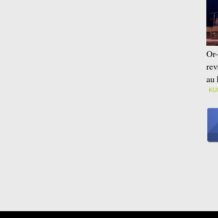
Or-
rev
au 
KU