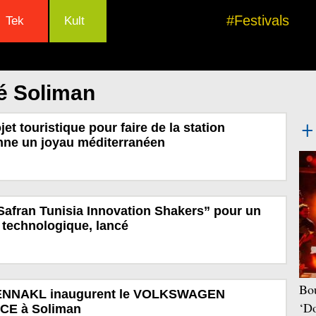
#Festivals
Tek
Kult
é Soliman
et touristique pour faire de la station
nne un joyau méditerranéen
afran Tunisia Innovation Shakers” pour un
t technologique, lancé
Bou
et ENNAKL inaugurent le VOLKSWAGEN
‘Do
CE à Soliman