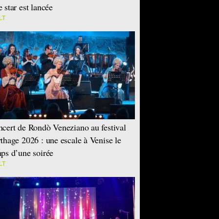
 star est lancée
LT
cert de Rondò Veneziano au festival
thage 2026 : une escale à Venise le
ps d’une soirée
LT