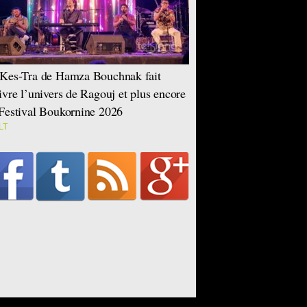
Kes-Tra de Hamza Bouchnak fait
ivre l’univers de Ragouj et plus encore
Festival Boukornine 2026
LT