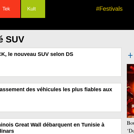
#Festivals
Tek
Kult
lé SUV
, le nouveau SUV selon DS
classement des véhicules les plus fiables aux
Bou
inois Great Wall débarquent en Tunisie à
‘Do
dinars