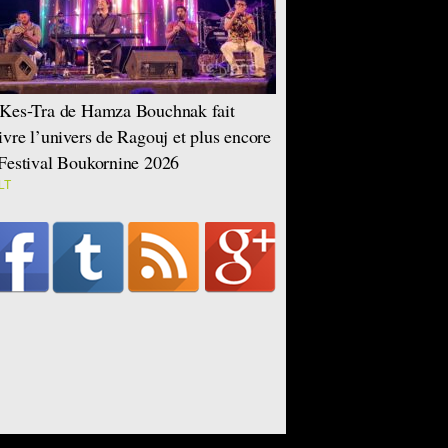
Kes-Tra de Hamza Bouchnak fait
ivre l’univers de Ragouj et plus encore
Festival Boukornine 2026
LT