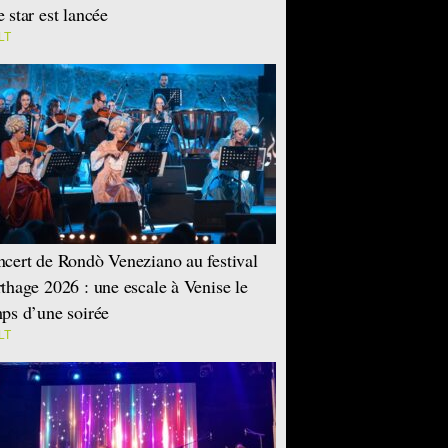
 star est lancée
LT
cert de Rondò Veneziano au festival
thage 2026 : une escale à Venise le
ps d’une soirée
LT