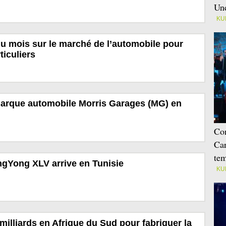
Une
KU
du mois sur le marché de l’automobile pour
ticuliers
marque automobile Morris Garages (MG) en
Con
Car
tem
gYong XLV arrive en Tunisie
KU
 milliards en Afrique du Sud pour fabriquer la