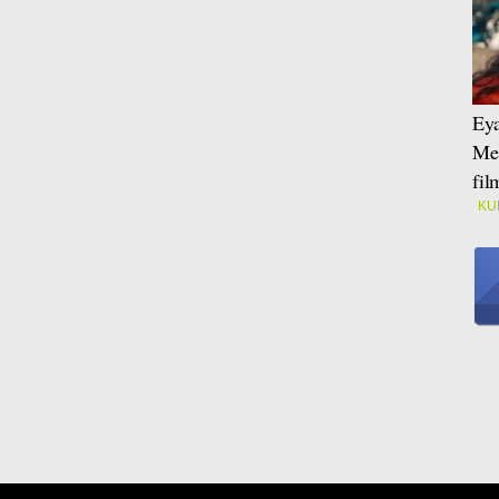
Eya
Mei
fi
KU