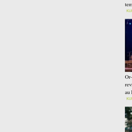
tem
KU
Or-
rev
au 
KU