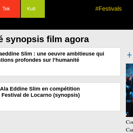
#Festivals
Tek
Kult
é synopsis film agora
aeddine Slim : une oeuvre ambitieuse qui
tions profondes sur l’humanité
 Ala Eddine Slim en compétition
u Festival de Locarno (synopsis)
Con
Car