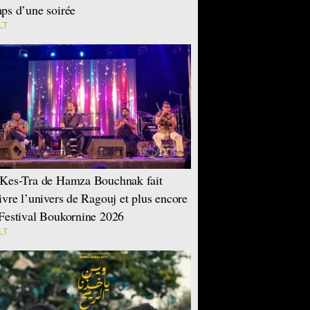
ps d’une soirée
LT
Kes-Tra de Hamza Bouchnak fait
ivre l’univers de Ragouj et plus encore
Festival Boukornine 2026
LT