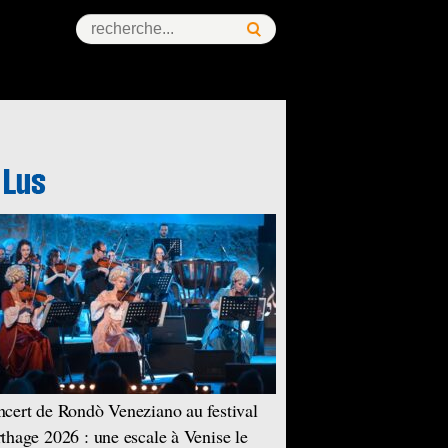
cert de Rondò Veneziano au festival
thage 2026 : une escale à Venise le