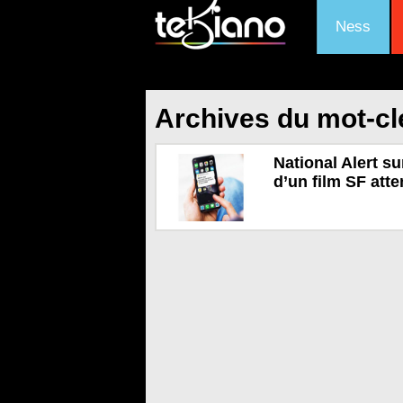
Ness
Archives du mot-c
National Alert s
d’un film SF att