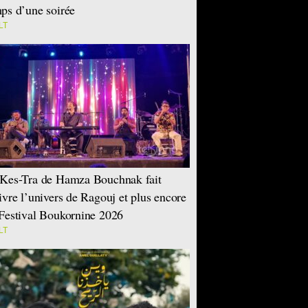
ps d’une soirée
LT
Kes-Tra de Hamza Bouchnak fait
ivre l’univers de Ragouj et plus encore
Festival Boukornine 2026
LT