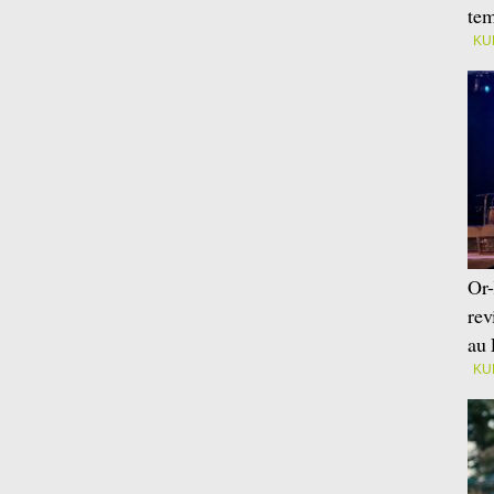
tem
KU
Or-
rev
au 
KU