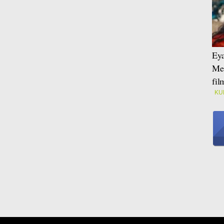
Eya
Mei
fi
KU