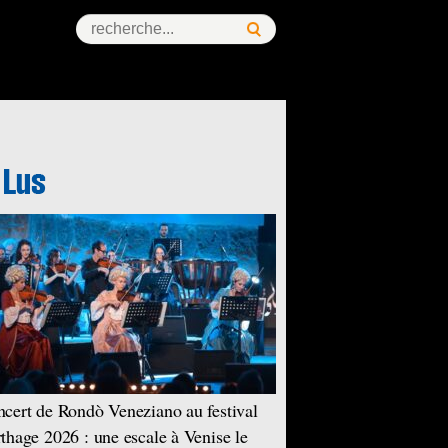
cert de Rondò Veneziano au festival
thage 2026 : une escale à Venise le