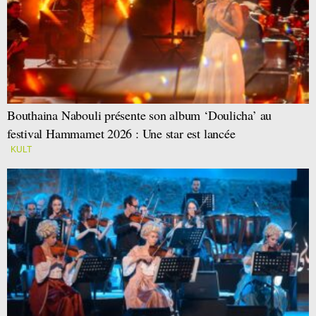
Bouthaina Nabouli présente son album ‘Doulicha’ au
festival Hammamet 2026 : Une star est lancée
KULT