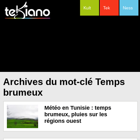
Kult
Tek
Ness
#Festivals
Archives du mot-clé Temps
brumeux
Météo en Tunisie : temps
brumeux, pluies sur les
régions ouest