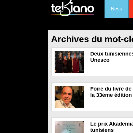
Ness
Archives du mot-cl
Deux tunisiennes
Unesco
Foire du livre d
la 33ème édition
Le prix Akademia
tunisiens