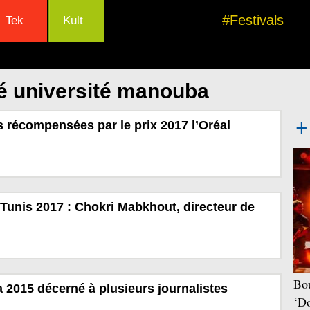
#Festivals
Tek
Kult
é université manouba
 récompensées par le prix 2017 l’Oréal
e Tunis 2017 : Chokri Mabkhout, directeur de
Bou
 2015 décerné à plusieurs journalistes
‘Do