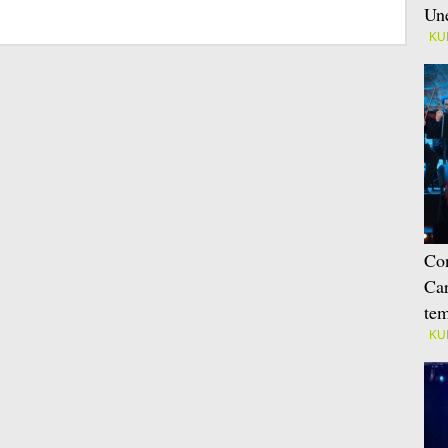
Une
KU
Con
Car
tem
KU