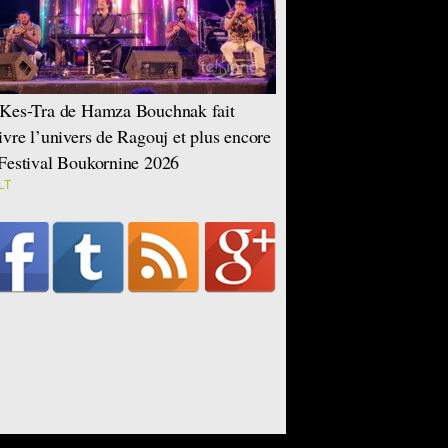
Kes-Tra de Hamza Bouchnak fait
ivre l’univers de Ragouj et plus encore
Festival Boukornine 2026
LT