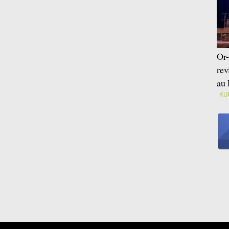
Or-
rev
au 
KU