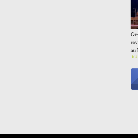
Or-
rev
au 
KU