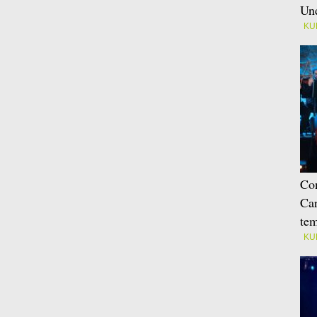
Une
KU
Con
Car
tem
KU