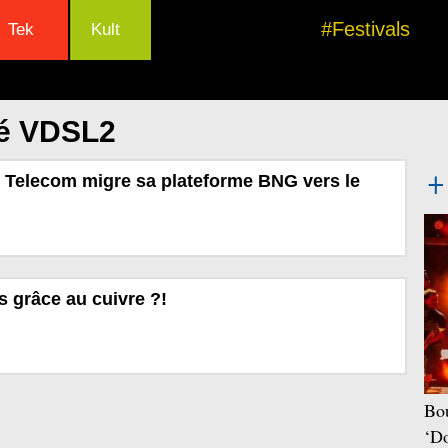
#Festivals
Tek
Kult
lé VDSL2
ie Telecom migre sa plateforme BNG vers le
s grâce au cuivre ?!
Bou
‘Do