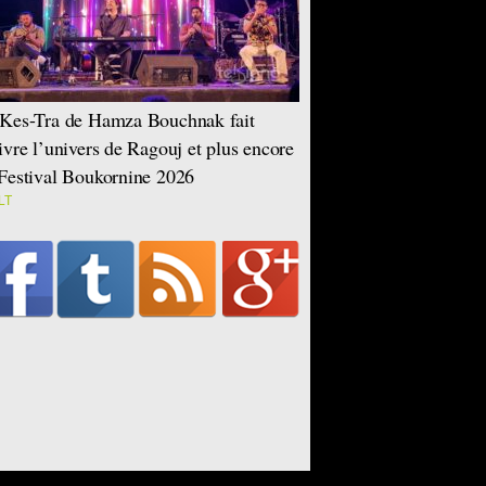
Kes-Tra de Hamza Bouchnak fait
ivre l’univers de Ragouj et plus encore
Festival Boukornine 2026
LT