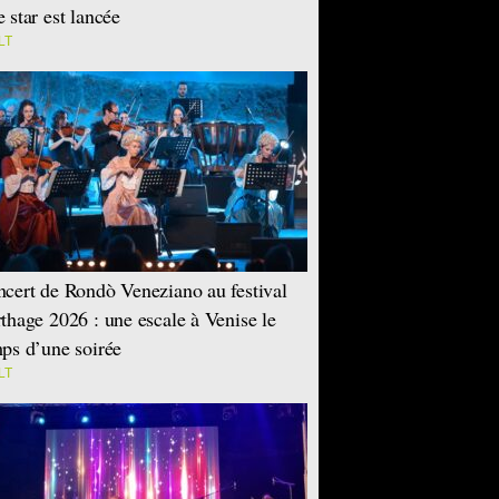
 star est lancée
LT
cert de Rondò Veneziano au festival
thage 2026 : une escale à Venise le
ps d’une soirée
LT