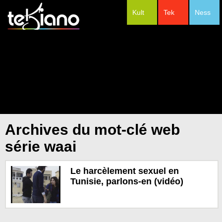
Kult
Tek
Ness
#Festivals
Archives du mot-clé web
série waai
Le harcèlement sexuel en
Tunisie, parlons-en (vidéo)