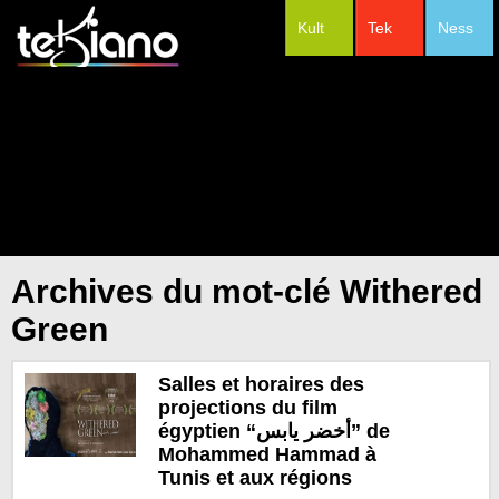
Kult
Tek
Ness
#Festivals
Archives du mot-clé Withered
Green
Salles et horaires des
projections du film
égyptien “أخضر يابس” de
Mohammed Hammad à
Tunis et aux régions