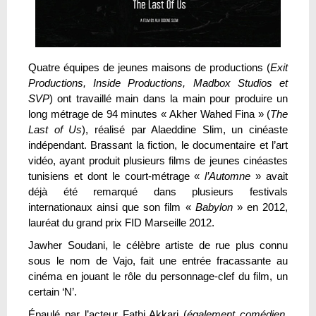
Quatre équipes de jeunes maisons de productions (
Exit
Productions, Inside Productions, Madbox Studios et
SVP
) ont travaillé main dans la main pour produire un
long métrage de 94 minutes « Akher Wahed Fina » (
The
Last of Us
), réalisé par Alaeddine Slim, un cinéaste
indépendant. Brassant la fiction, le documentaire et l’art
vidéo, ayant produit plusieurs films de jeunes cinéastes
tunisiens et dont le court-métrage «
l’Automne
» avait
déjà été remarqué dans plusieurs festivals
internationaux ainsi que son film «
Babylon
» en 2012,
lauréat du grand prix FID Marseille 2012.
Jawher Soudani, le célèbre artiste de rue plus connu
sous le nom de Vajo, fait une entrée fracassante au
cinéma en jouant le rôle du personnage-clef du film, un
certain ‘N’.
Épaulé par l’acteur Fathi Akkari (
également comédien,