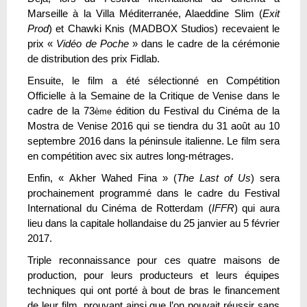
Marseille à la Villa Méditerranée, Alaeddine Slim (
Exit
Prod
) et Chawki Knis (MADBOX Studios) recevaient le
prix «
Vidéo de Poche
» dans le cadre de la cérémonie
de distribution des prix Fidlab.
Ensuite, le film a été sélectionné en Compétition
Officielle à la Semaine de la Critique de Venise dans le
cadre de la 73
édition du Festival du Cinéma de la
ème
Mostra de Venise 2016 qui se tiendra du 31 août au 10
septembre 2016 dans la péninsule italienne. Le film sera
en compétition avec six autres long-métrages.
Enfin, « Akher Wahed Fina » (
The Last of Us
) sera
prochainement programmé dans le cadre du Festival
International du Cinéma de Rotterdam (
IFFR
) qui aura
lieu dans la capitale hollandaise du 25 janvier au 5 février
2017.
Triple reconnaissance pour ces quatre maisons de
production, pour leurs producteurs et leurs équipes
techniques qui ont porté à bout de bras le financement
de leur film, prouvant ainsi que l’on pouvait réussir sans