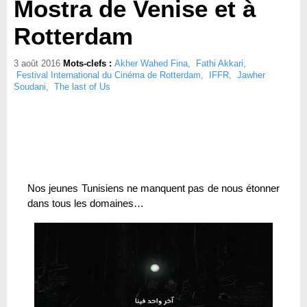
Mostra de Venise et à
Rotterdam
3 août 2016
Mots-clefs :
Akher Wahed Fina
,
Fathi Akkari
,
Festival International du Cinéma de Rotterdam
,
IFFR
,
Jawher
Soudani
,
The last of Us
Nos jeunes Tunisiens ne manquent pas de nous étonner
dans tous les domaines…