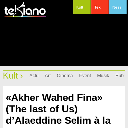
Kult
Tek
Ness
#Festivals
Kult ›
Actu
Art
Cinema
Event
Musik
Pub
«Akher Wahed Fina»
(The last of Us)
d’Alaeddine Selim à la