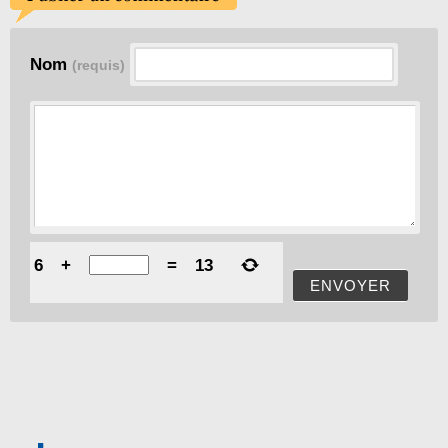
Nom
(requis)
6
+
=
13
ENVOYER