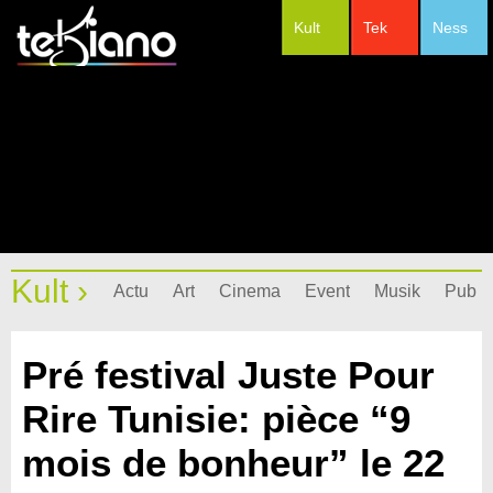
Kult
Tek
Ness
#Festivals
Kult ›
Actu
Art
Cinema
Event
Musik
Pub
Pré festival Juste Pour
Rire Tunisie: pièce “9
mois de bonheur” le 22