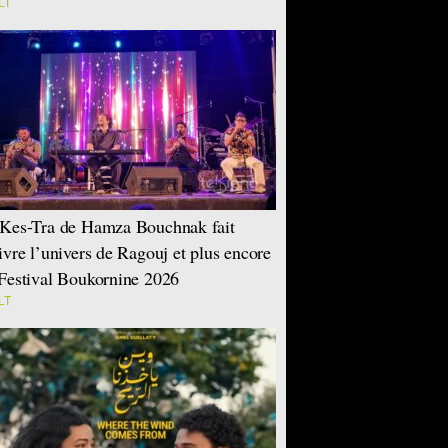
LT
Kes-Tra de Hamza Bouchnak fait
ivre l’univers de Ragouj et plus encore
Festival Boukornine 2026
LT