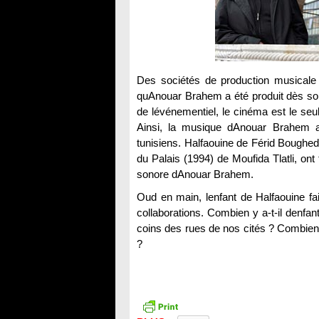
Des sociétés de production musicale 
quAnouar Brahem a été produit dès s
de lévénementiel, le cinéma est le seu
Ainsi, la musique dAnouar Brahem 
tunisiens. Halfaouine de Férid Boughed
du Palais (1994) de Moufida Tlatli, ont
sonore dAnouar Brahem.
Oud en main, lenfant de Halfaouine fa
collaborations. Combien y a-t-il denfan
coins des rues de nos cités ? Combie
?