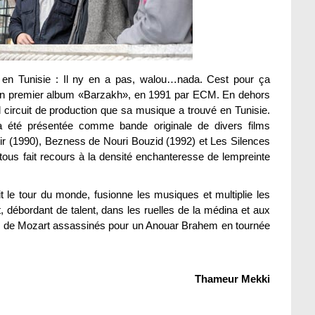
en Tunisie : Il ny en a pas, walou…nada. Cest pour ça
on premier album «Barzakh», en 1991 par ECM. En dehors
l circuit de production que sa musique a trouvé en Tunisie.
a été présentée comme bande originale de divers films
ir (1990), Bezness de Nouri Bouzid (1992) et Les Silences
 tous fait recours à la densité enchanteresse de lempreinte
it le tour du monde, fusionne les musiques et multiplie les
t, débordant de talent, dans les ruelles de la médina et aux
n de Mozart assassinés pour un Anouar Brahem en tournée
Thameur Mekki