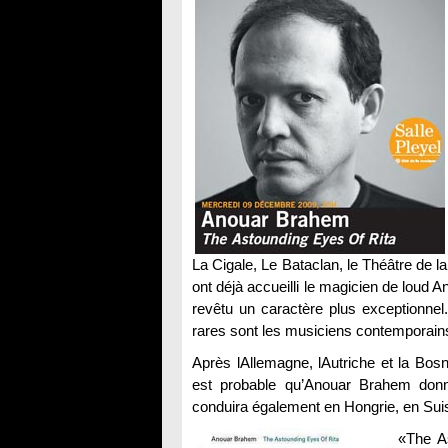
La Cigale, Le Bataclan, le Théâtre de la
ont déjà accueilli le magicien de lou
revêtu un caractère plus exceptionnel.
rares sont les musiciens contemporains q
Après lAllemagne, lAutriche et la Bo
est probable qu’Anouar Brahem donn
conduira également en Hongrie, en Suis
«The As