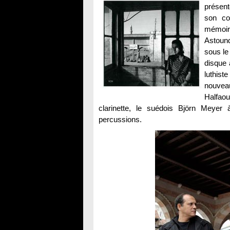
présent
son co
mémoir
Astoun
sous le
disque 
luthis
nouvea
Halfaou
clarinette, le suédois Björn Meyer 
percussions.