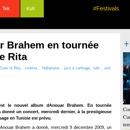
#Festivals
Tek
Kult
ar Brahem en tournée
e Rita
Eyes of Rita
,
cinéma
,
Halfaouine
,
jazz à carthage
,
luth
,
oud
est le nouvel album dAnouar Brahem. En tournée
Con
 a donné un concert, mercredi dernier, à la prestigieuse
Car
sage en Tunisie est prévu.
tem
Anouar Brahem a donné, mercredi 9 décembre 2009, un