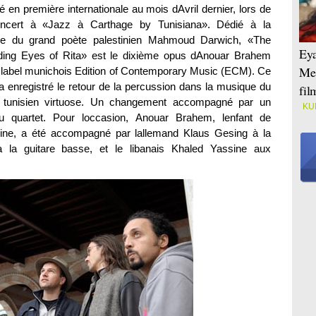
é en première internationale au mois dAvril dernier, lors de
ncert à «Jazz à Carthage by Tunisiana». Dédié à la
e du grand poète palestinien Mahmoud Darwich, «The
Eya
ding Eyes of Rita» est le dixième opus dAnouar Brahem
Mei
 label munichois Edition of Contemporary Music (ECM). Ce
a enregistré le retour de la percussion dans la musique du
fi
te tunisien virtuose. Un changement accompagné par un
KU
u quartet. Pour loccasion, Anouar Brahem, lenfant de
ine, a été accompagné par lallemand Klaus Gesing à la
à la guitare basse, et le libanais Khaled Yassine aux