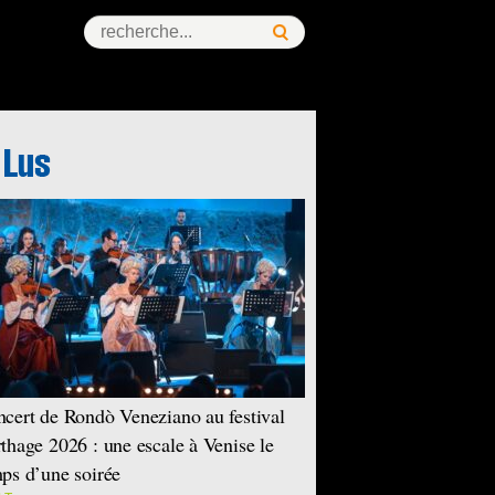
cert de Rondò Veneziano au festival
thage 2026 : une escale à Venise le
ps d’une soirée