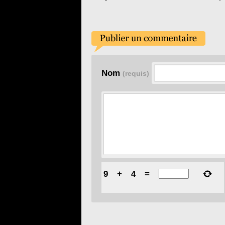
pièces de théâtre
Nom
(requis)
9
+
4
=