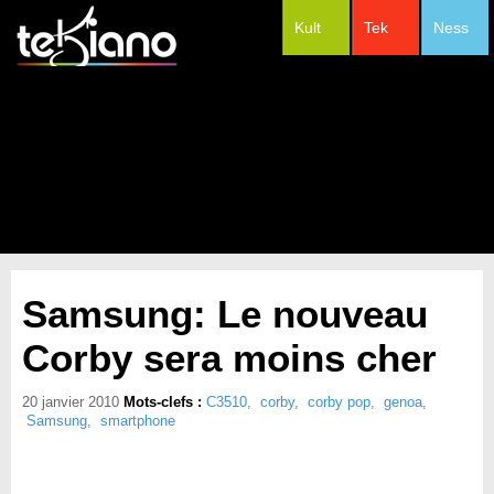
Kult
Tek
Ness
#Festivals
Samsung: Le nouveau
Corby sera moins cher
20 janvier 2010
Mots-clefs :
C3510
,
corby
,
corby pop
,
genoa
,
Samsung
,
smartphone