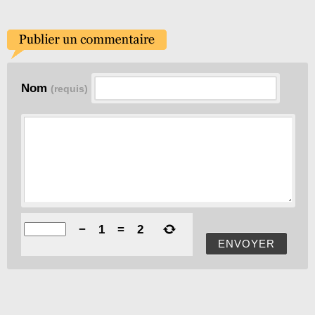
Nom
(requis)
−
1
=
2
ENVOYER