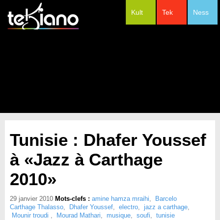
Kult
Tek
Ness
#Festivals
Tunisie : Dhafer Youssef
à «Jazz à Carthage
2010»
29 janvier 2010
Mots-clefs :
amine hamza mraihi
,
Barcelo
Carthage Thalasso
,
Dhafer Youssef
,
electro
,
jazz a carthage
,
Mounir troudi
,
Mourad Mathari
,
musique
,
soufi
,
tunisie