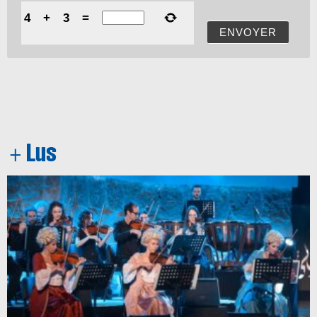
4
+
3
=
ENVOYER